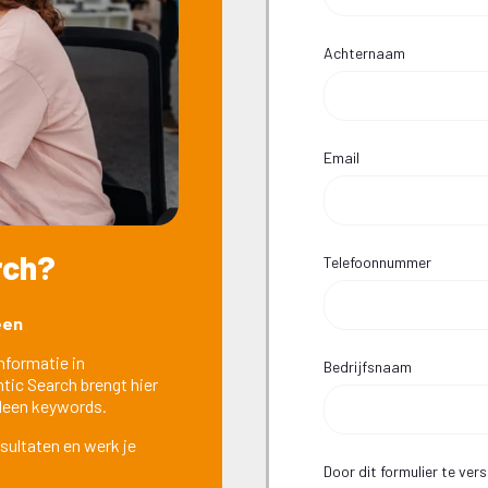
Achternaam
Email
rch
?
Telefoonnummer
een
nformatie in
Bedrijfsnaam
tic Search brengt hier
lleen keywords.
resultaten en werk je
Door dit formulier te ve