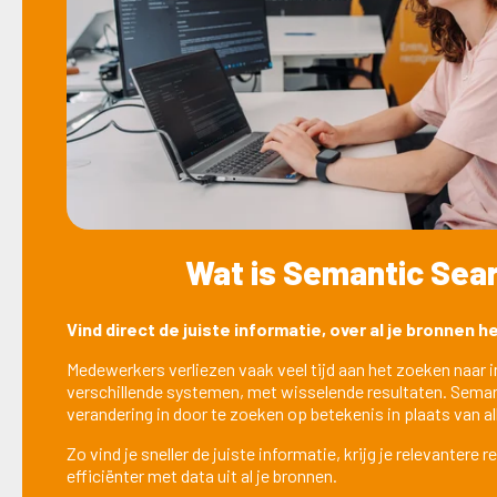
Wat is Semantic Sea
Vind direct de juiste informatie, over al je bronnen h
Medewerkers verliezen vaak veel tijd aan het zoeken naar i
verschillende systemen, met wisselende resultaten. Seman
verandering in door te zoeken op betekenis in plaats van a
Zo vind je sneller de juiste informatie, krijg je relevantere 
efficiënter met data uit al je bronnen.