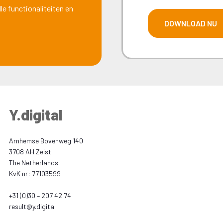
e functionaliteiten en
Y.digital
Arnhemse Bovenweg 140
3708 AH Zeist
The Netherlands
KvK nr: 77103599
+31 (0)30 – 207 42 74
result@y.digital